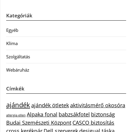
Kategóriák
Egyéb
Klíma
Szolgáltatás
Webáruház
Címkék
ajándék
ajándék ötletek
aktivitásmérő okosóra
Alpaka fonal
babzsákfotel
biztonság
allergia ellen
Budai Szemészeti Központ
CASCO biztosítás
cross kerékpár
Dell szerverek
desigual táska