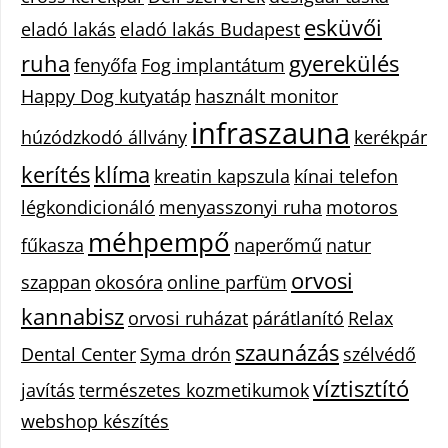
esküvői
eladó lakás
eladó lakás Budapest
ruha
gyerekülés
fenyőfa
Fog implantátum
Happy Dog kutyatáp
használt monitor
infraszauna
húzódzkodó állvány
kerékpár
kerítés
klíma
kreatin kapszula
kínai telefon
légkondicionáló
menyasszonyi ruha
motoros
méhpempő
fűkasza
naperőmű
natur
orvosi
szappan
okosóra
online parfüm
kannabisz
orvosi ruházat
párátlanító
Relax
szaunázás
Dental Center
Syma drón
szélvédő
víztisztító
javítás
természetes kozmetikumok
webshop készítés