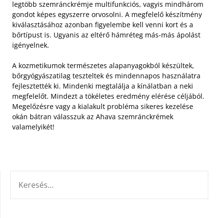
legtöbb szemránckrémje multifunkciós, vagyis mindhárom
gondot képes egyszerre orvosolni. A megfelelő készítmény
kiválasztásához azonban figyelembe kell venni kort és a
bőrtípust is. Ugyanis az eltérő hámréteg más-más ápolást
igényelnek.
A kozmetikumok természetes alapanyagokból készültek,
bőrgyógyászatilag teszteltek és mindennapos használatra
fejlesztették ki. Mindenki megtalálja a kínálatban a neki
megfelelőt. Mindezt a tökéletes eredmény elérése céljából.
Megelőzésre vagy a kialakult probléma sikeres kezelése
okán bátran válasszuk az Ahava szemránckrémek
valamelyikét!
KERESÉS: