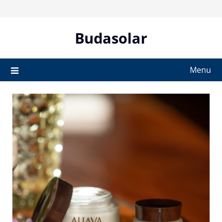
Skip
to
content
Budasolar
Menu