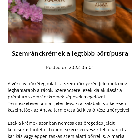
Szemránckrémek a legtöbb bőrtípusra
Posted on 2022-05-01
A vékony bőrréteg miatt, a szem környékén jelennek meg
leghamarabb a rácok. Szerencsére, ezek kialakulását a
prémium
szemránckrémek képesek megelőzni
.
Természetesen a már jelen levő szarkalábak is sikeresen
kezelhetőek az Ahava termékcsalád kiváló készítményeivel.
Ezek a krémek azonban nemcsak az öregedés jeleit
képesek eltüntetni, hanem sikeresen veszik fel a harcot a
karikás vagy éppen táskás szem alatti bőrrel is.
A márka