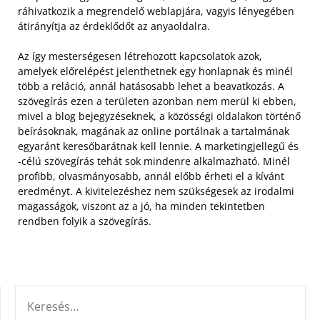
ráhivatkozik a megrendelő weblapjára, vagyis lényegében
átirányítja az érdeklődőt az anyaoldalra.
Az így mesterségesen létrehozott kapcsolatok azok,
amelyek előrelépést jelenthetnek egy honlapnak és minél
több a reláció, annál hatásosabb lehet a beavatkozás. A
szövegírás ezen a területen azonban nem merül ki ebben,
mivel a blog bejegyzéseknek, a közösségi oldalakon történő
beírásoknak, magának az online portálnak a tartalmának
egyaránt keresőbarátnak kell lennie. A marketingjellegű és
-célú szövegírás tehát sok mindenre alkalmazható. Minél
profibb, olvasmányosabb, annál előbb érheti el a kívánt
eredményt. A kivitelezéshez nem szükségesek az irodalmi
magasságok, viszont az a jó, ha minden tekintetben
rendben folyik a szövegírás.
KERESÉS: