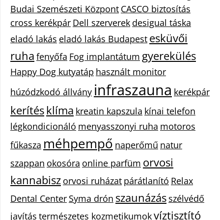
Budai Szemészeti Központ
CASCO biztosítás
cross kerékpár
Dell szerverek
desigual táska
esküvői
eladó lakás
eladó lakás Budapest
ruha
gyerekülés
fenyőfa
Fog implantátum
Happy Dog kutyatáp
használt monitor
infraszauna
húzódzkodó állvány
kerékpár
kerítés
klíma
kreatin kapszula
kínai telefon
légkondicionáló
menyasszonyi ruha
motoros
méhpempő
fűkasza
naperőmű
natur
orvosi
szappan
okosóra
online parfüm
kannabisz
orvosi ruházat
párátlanító
Relax
szaunázás
Dental Center
Syma drón
szélvédő
víztisztító
javítás
természetes kozmetikumok