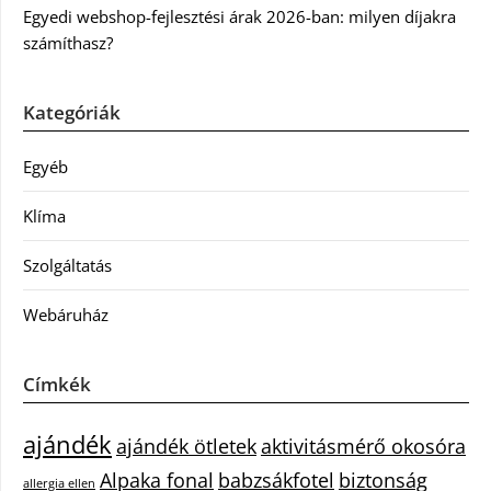
Egyedi webshop-fejlesztési árak 2026-ban: milyen díjakra
számíthasz?
Kategóriák
Egyéb
Klíma
Szolgáltatás
Webáruház
Címkék
ajándék
ajándék ötletek
aktivitásmérő okosóra
Alpaka fonal
babzsákfotel
biztonság
allergia ellen