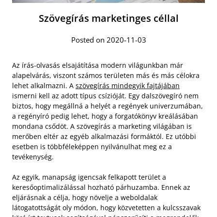
Szövegírás marketinges céllal
Posted on 2020-11-03
Az írás-olvasás elsajátítása modern világunkban már
alapelvárás, viszont számos területen más és más célokra
lehet alkalmazni. A
szövegírás mindegyik fajtájában
ismerni kell az adott típus csízióját. Egy dalszövegíró nem
biztos, hogy megállná a helyét a regények univerzumában,
a regényíró pedig lehet, hogy a forgatókönyv kreálásában
mondana csődöt. A szövegírás a marketing világában is
merőben eltér az egyéb alkalmazási formáktól. Ez utóbbi
esetben is többféleképpen nyilvánulhat meg ez a
tevékenység.
Az egyik, manapság igencsak felkapott terület a
keresőoptimalizálással hozható párhuzamba. Ennek az
eljárásnak a célja, hogy növelje a weboldalak
látogatottságát oly módon, hogy közvetetten a kulcsszavak