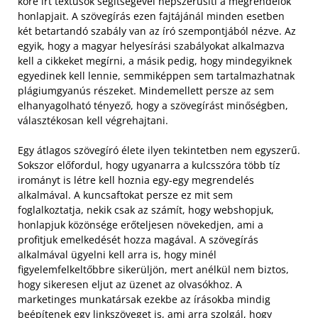
köré írt textusok segítségével népszerűsíti a megrendelők
honlapjait. A szövegírás ezen fajtájánál minden esetben
két betartandó szabály van az író szempontjából nézve. Az
egyik, hogy a magyar helyesírási szabályokat alkalmazva
kell a cikkeket megírni, a másik pedig, hogy mindegyiknek
egyedinek kell lennie, semmiképpen sem tartalmazhatnak
plágiumgyanús részeket. Mindemellett persze az sem
elhanyagolható tényező, hogy a szövegírást minőségben,
választékosan kell végrehajtani.
Egy átlagos szövegíró élete ilyen tekintetben nem egyszerű.
Sokszor előfordul, hogy ugyanarra a kulcsszóra több tíz
irományt is létre kell hoznia egy-egy megrendelés
alkalmával. A kuncsaftokat persze ez mit sem
foglalkoztatja, nekik csak az számít, hogy webshopjuk,
honlapjuk közönsége erőteljesen növekedjen, ami a
profitjuk emelkedését hozza magával. A szövegírás
alkalmával ügyelni kell arra is, hogy minél
figyelemfelkeltőbbre sikerüljön, mert anélkül nem biztos,
hogy sikeresen eljut az üzenet az olvasókhoz. A
marketinges munkatársak ezekbe az írásokba mindig
beépítenek egy linkszöveget is, ami arra szolgál, hogy