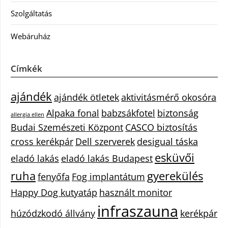
Szolgáltatás
Webáruház
Címkék
ajándék
ajándék ötletek
aktivitásmérő okosóra
Alpaka fonal
babzsákfotel
biztonság
allergia ellen
Budai Szemészeti Központ
CASCO biztosítás
cross kerékpár
Dell szerverek
desigual táska
esküvői
eladó lakás
eladó lakás Budapest
ruha
gyerekülés
fenyőfa
Fog implantátum
Happy Dog kutyatáp
használt monitor
infraszauna
húzódzkodó állvány
kerékpár