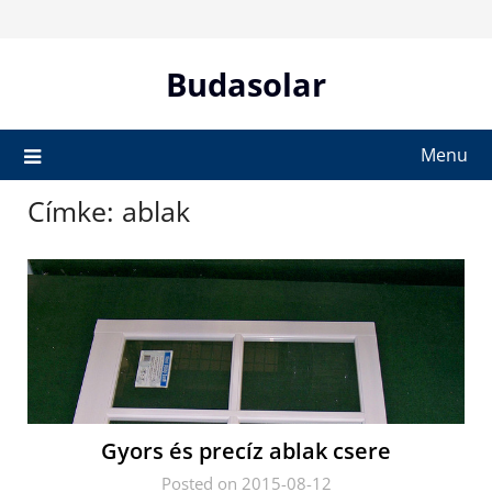
Skip
to
content
Budasolar
Menu
Címke:
ablak
Gyors és precíz ablak csere
Posted on 2015-08-12