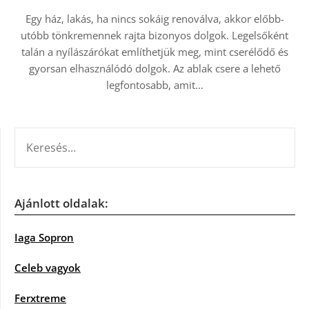
Egy ház, lakás, ha nincs sokáig renoválva, akkor előbb-
utóbb tönkremennek rajta bizonyos dolgok. Legelsőként
talán a nyílászárókat említhetjük meg, mint cserélődő és
gyorsan elhasználódó dolgok. Az ablak csere a lehető
legfontosabb, amit…
KERESÉS:
Ajánlott oldalak:
Iaga Sopron
Celeb vagyok
Ferxtreme