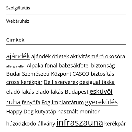
Szolgáltatás
Webáruház
Címkék
ajándék
ajándék ötletek
aktivitásmérő okosóra
Alpaka fonal
babzsákfotel
biztonság
allergia ellen
Budai Szemészeti Központ
CASCO biztosítás
cross kerékpár
Dell szerverek
desigual táska
esküvői
eladó lakás
eladó lakás Budapest
ruha
gyerekülés
fenyőfa
Fog implantátum
Happy Dog kutyatáp
használt monitor
infraszauna
húzódzkodó állvány
kerékpár