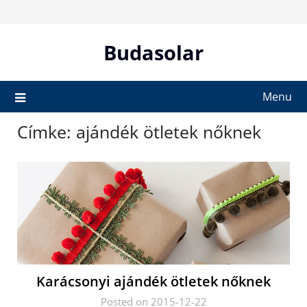
Skip
to
content
Budasolar
Menu
Címke:
ajándék ötletek nőknek
Karácsonyi ajándék ötletek nőknek
Posted on 2015-12-22