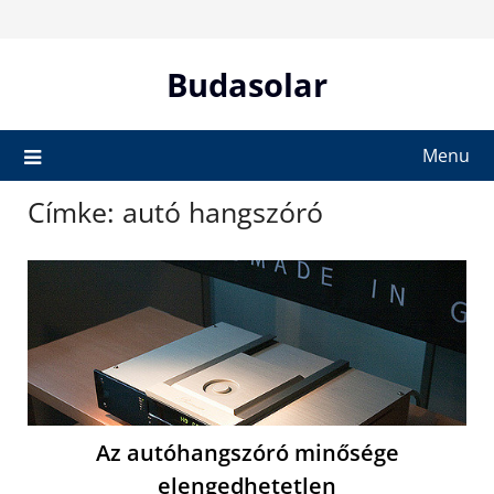
Skip
to
content
Budasolar
Menu
Címke:
autó hangszóró
Az autóhangszóró minősége
elengedhetetlen