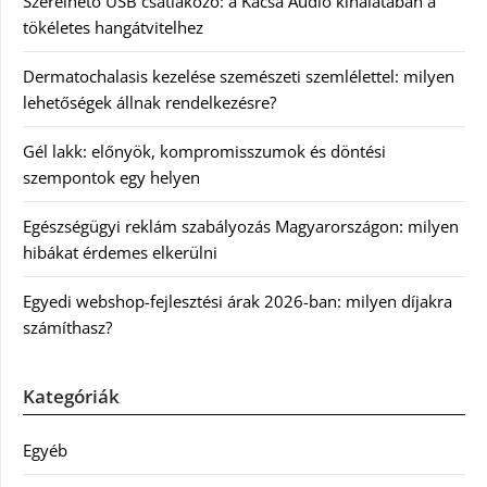
Szerelhető USB csatlakozó: a Kácsa Audió kínálatában a
tökéletes hangátvitelhez
Dermatochalasis kezelése szemészeti szemlélettel: milyen
lehetőségek állnak rendelkezésre?
Gél lakk: előnyök, kompromisszumok és döntési
szempontok egy helyen
Egészségügyi reklám szabályozás Magyarországon: milyen
hibákat érdemes elkerülni
Egyedi webshop-fejlesztési árak 2026-ban: milyen díjakra
számíthasz?
Kategóriák
Egyéb