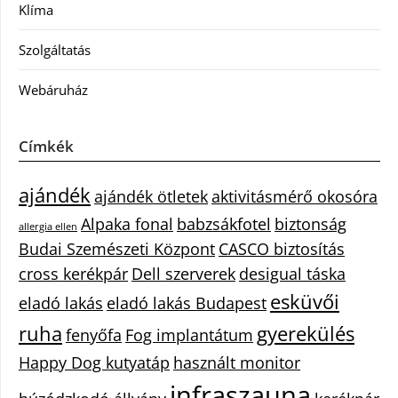
Klíma
Szolgáltatás
Webáruház
Címkék
ajándék
ajándék ötletek
aktivitásmérő okosóra
Alpaka fonal
babzsákfotel
biztonság
allergia ellen
Budai Szemészeti Központ
CASCO biztosítás
cross kerékpár
Dell szerverek
desigual táska
esküvői
eladó lakás
eladó lakás Budapest
ruha
gyerekülés
fenyőfa
Fog implantátum
Happy Dog kutyatáp
használt monitor
infraszauna