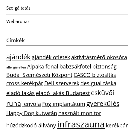
Szolgáltatás
Webáruház
Címkék
ajándék
ajándék ötletek
aktivitásmérő okosóra
Alpaka fonal
babzsákfotel
biztonság
allergia ellen
Budai Szemészeti Központ
CASCO biztosítás
cross kerékpár
Dell szerverek
desigual táska
esküvői
eladó lakás
eladó lakás Budapest
ruha
gyerekülés
fenyőfa
Fog implantátum
Happy Dog kutyatáp
használt monitor
infraszauna
húzódzkodó állvány
kerékpár