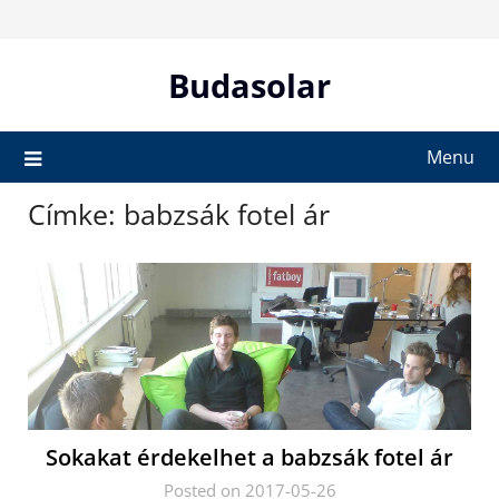
Skip
to
content
Budasolar
Menu
Címke:
babzsák fotel ár
Sokakat érdekelhet a babzsák fotel ár
Posted on 2017-05-26