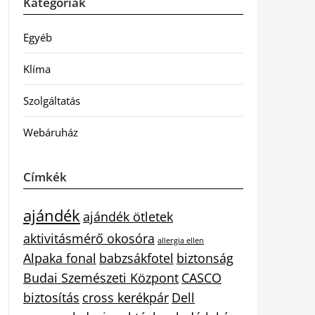
Kategóriák
Egyéb
Klíma
Szolgáltatás
Webáruház
Címkék
ajándék
ajándék ötletek
aktivitásmérő okosóra
allergia ellen
Alpaka fonal
babzsákfotel
biztonság
Budai Szemészeti Központ
CASCO
biztosítás
cross kerékpár
Dell