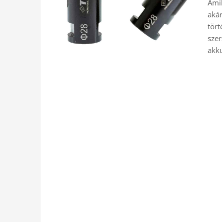
Amik
akár
tört
szer
akk