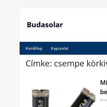
Skip
to
content
Budasolar
Kezdőlap
Kapcsolat
Címke:
csempe körki
Mi
be
Pos