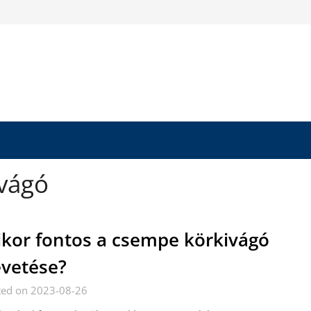
vágó
kor fontos a csempe körkivágó
vetése?
ted on 2023-08-26