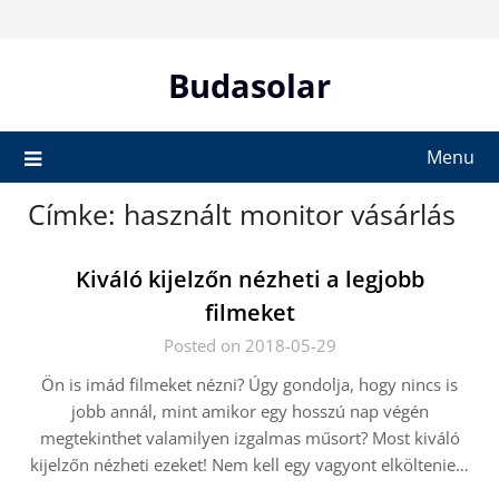
Skip
to
content
Budasolar
Menu
Címke:
használt monitor vásárlás
Kiváló kijelzőn nézheti a legjobb
filmeket
Posted on 2018-05-29
Ön is imád filmeket nézni? Úgy gondolja, hogy nincs is
jobb annál, mint amikor egy hosszú nap végén
megtekinthet valamilyen izgalmas műsort? Most kiváló
kijelzőn nézheti ezeket! Nem kell egy vagyont elköltenie…