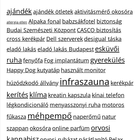
ajándék
ajándék ötletek
aktivitásmérő okosóra
Alpaka fonal
babzsákfotel
biztonság
allergia ellen
Budai Szemészeti Központ
CASCO biztosítás
cross kerékpár
Dell szerverek
desigual táska
esküvői
eladó lakás
eladó lakás Budapest
ruha
gyerekülés
fenyőfa
Fog implantátum
Happy Dog kutyatáp
használt monitor
infraszauna
húzódzkodó állvány
kerékpár
kerítés
klíma
kreatin kapszula
kínai telefon
légkondicionáló
menyasszonyi ruha
motoros
méhpempő
fűkasza
naperőmű
natur
orvosi
szappan
okosóra
online parfüm
kannabisz
orvosi ruházat
párátlanító
Relax