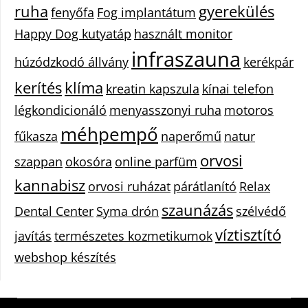
ruha
gyerekülés
fenyőfa
Fog implantátum
Happy Dog kutyatáp
használt monitor
infraszauna
húzódzkodó állvány
kerékpár
kerítés
klíma
kreatin kapszula
kínai telefon
légkondicionáló
menyasszonyi ruha
motoros
méhpempő
fűkasza
naperőmű
natur
orvosi
szappan
okosóra
online parfüm
kannabisz
orvosi ruházat
párátlanító
Relax
szaunázás
Dental Center
Syma drón
szélvédő
víztisztító
javítás
természetes kozmetikumok
webshop készítés