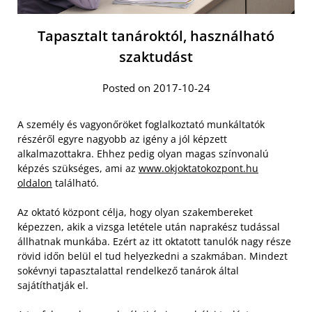
Tapasztalt tanároktól, használható
szaktudást
Posted on 2017-10-24
A személy és vagyonőröket foglalkoztató munkáltatók
részéről egyre nagyobb az igény a jól képzett
alkalmazottakra. Ehhez pedig olyan magas színvonalú
képzés szükséges, ami az
www.okjoktatokozpont.hu
oldalon
található.
Az oktató központ célja, hogy olyan szakembereket
képezzen, akik a vizsga letétele után naprakész tudással
állhatnak munkába. Ezért az itt oktatott tanulók nagy része
rövid időn belül el tud helyezkedni a szakmában. Mindezt
sokévnyi tapasztalattal rendelkező tanárok által
sajátíthatják el.