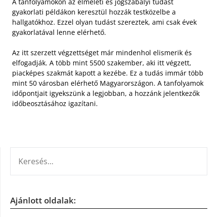
A tanfolyamokon az elméleti és jogszabályi tudást
gyakorlati példákon keresztül hozzák testközelbe a
hallgatókhoz. Ezzel olyan tudást szereztek, ami csak évek
gyakorlatával lenne elérhető.
Az itt szerzett végzettséget már mindenhol elismerik és
elfogadják. A több mint 5500 szakember, aki itt végzett,
piacképes szakmát kapott a kezébe. Ez a tudás immár több
mint 50 városban elérhető Magyarországon. A tanfolyamok
időpontjait igyekszünk a legjobban, a hozzánk jelentkezők
időbeosztásához igazítani.
KERESÉS:
Ajánlott oldalak: