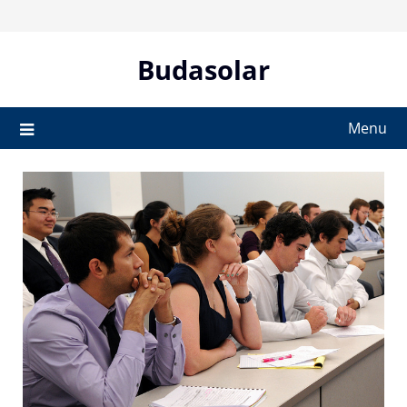
Skip
to
content
Budasolar
Menu