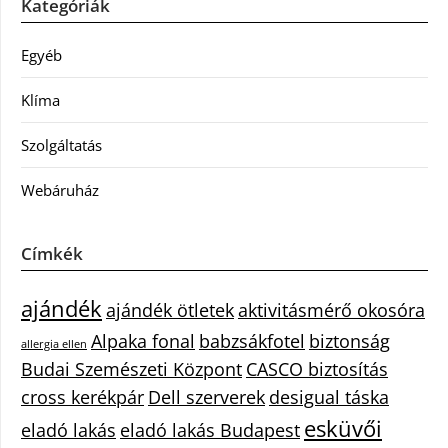
Kategóriák
Egyéb
Klíma
Szolgáltatás
Webáruház
Címkék
ajándék
ajándék ötletek
aktivitásmérő okosóra
Alpaka fonal
babzsákfotel
biztonság
allergia ellen
Budai Szemészeti Központ
CASCO biztosítás
cross kerékpár
Dell szerverek
desigual táska
esküvői
eladó lakás
eladó lakás Budapest