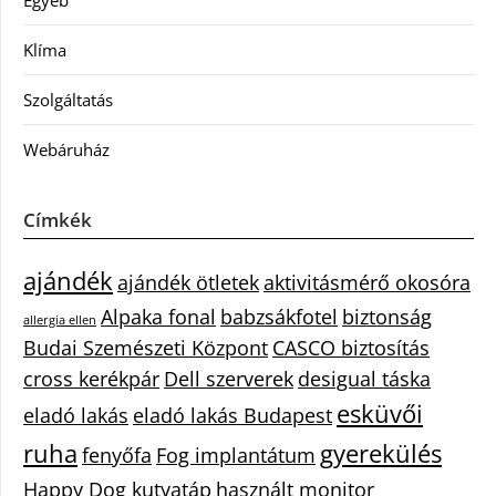
Egyéb
Klíma
Szolgáltatás
Webáruház
Címkék
ajándék
ajándék ötletek
aktivitásmérő okosóra
Alpaka fonal
babzsákfotel
biztonság
allergia ellen
Budai Szemészeti Központ
CASCO biztosítás
cross kerékpár
Dell szerverek
desigual táska
esküvői
eladó lakás
eladó lakás Budapest
ruha
gyerekülés
fenyőfa
Fog implantátum
Happy Dog kutyatáp
használt monitor