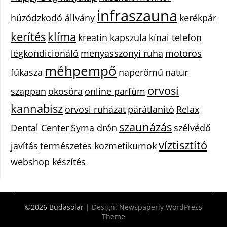
infraszauna
húzódzkodó állvány
kerékpár
kerítés
klíma
kreatin kapszula
kínai telefon
légkondicionáló
menyasszonyi ruha
motoros
méhpempő
fűkasza
naperőmű
natur
orvosi
szappan
okosóra
online parfüm
kannabisz
orvosi ruházat
párátlanító
Relax
szaunázás
Dental Center
Syma drón
szélvédő
víztisztító
javítás
természetes kozmetikumok
webshop készítés
©2026 Budasolar
| Design:
Newspaperly WordPress
Theme