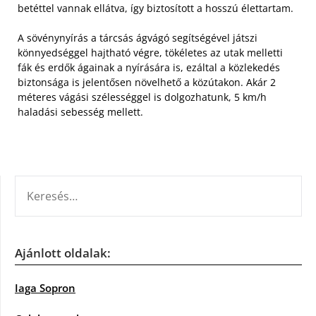
betéttel vannak ellátva, így biztosított a hosszú élettartam.
A sövénynyírás a tárcsás ágvágó segítségével játszi
könnyedséggel hajtható végre, tökéletes az utak melletti
fák és erdők ágainak a nyírására is, ezáltal a közlekedés
biztonsága is jelentősen növelhető a közútakon. Akár 2
méteres vágási szélességgel is dolgozhatunk, 5 km/h
haladási sebesség mellett.
KERESÉS:
Ajánlott oldalak:
Iaga Sopron