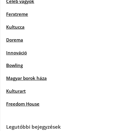
Celeb vagyok
Ferxtreme
Kultucca
Dorema
Innováció
Bowling
Magyar borok háza
Kulturart
Freedom House
Legutóbbi bejegyzések