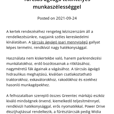
munkaszélességgel
Posted on 2021-09-24
A kertek rendezéséhez rengeteg kéziszerszám áll a
rendelkezésünkre, napjaink széles kereskedelmi
kínálatában. A
tárcsás ágvágó ipari mennyiségű
gallyat
képes termelni, rendkívül nagy hatékonysággal.
Használata nem kiskertekbe való, hanem parkrendezési
munkálatokhoz, erdő bozótosainak a ritkításához,
nagyméretű fák ágainak a vágásához. A tárcsás ágvágó
hidraulikus meghajtású, kiválóan csatlakoztatható
traktorokhoz, exkavátorokhoz, rakodókhoz és ezekhez
hasonló munkagépekhez.
A felhozatalban szereplő összes Greentec márkájú eszköz
kiváló minőségnek örvend, kiemelkedő teljesítménnyel,
rendkívüli hatékonysággal, erős nyomatékkal, Power Drive
ékszíjhajtással rendelkezik, a fűrésztárcsák pedig Widia