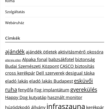
Klíma
Szolgáltatás
Webáruház
Címkék
ajándék
ajándék ötletek
aktivitásmérő okosóra
Alpaka fonal
babzsákfotel
biztonság
allergia ellen
Budai Szemészeti Központ
CASCO biztosítás
cross kerékpár
Dell szerverek
desigual táska
esküvői
eladó lakás
eladó lakás Budapest
ruha
gyerekülés
fenyőfa
Fog implantátum
Happy Dog kutyatáp
használt monitor
infraszauna
húzódzkodó állvány
kerékpár