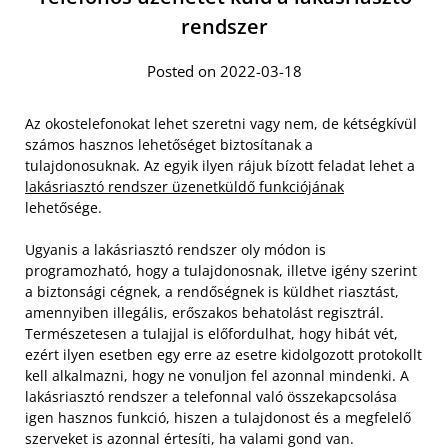
rendszer
Posted on 2022-03-18
Az okostelefonokat lehet szeretni vagy nem, de kétségkívül
számos hasznos lehetőséget biztosítanak a
tulajdonosuknak. Az egyik ilyen rájuk bízott feladat lehet a
lakásriasztó rendszer üzenetküldő funkciójának
lehetősége.
Ugyanis a lakásriasztó rendszer oly módon is
programozható, hogy a tulajdonosnak, illetve igény szerint
a biztonsági cégnek, a rendőségnek is küldhet riasztást,
amennyiben illegális, erőszakos behatolást regisztrál.
Természetesen a tulajjal is előfordulhat, hogy hibát vét,
ezért ilyen esetben egy erre az esetre kidolgozott protokollt
kell alkalmazni, hogy ne vonuljon fel azonnal mindenki. A
lakásriasztó rendszer a telefonnal való összekapcsolása
igen hasznos funkció, hiszen a tulajdonost és a megfelelő
szerveket is azonnal értesíti, ha valami gond van.