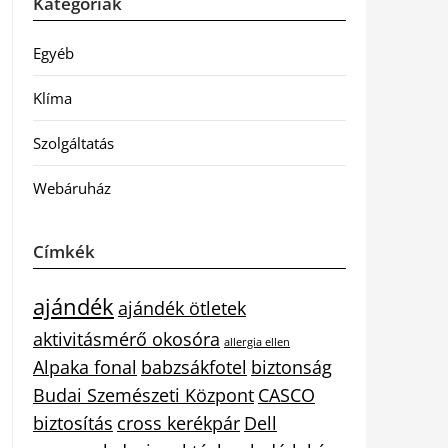
Kategóriák
Egyéb
Klíma
Szolgáltatás
Webáruház
Címkék
ajándék
ajándék ötletek
aktivitásmérő okosóra
allergia ellen
Alpaka fonal
babzsákfotel
biztonság
Budai Szemészeti Központ
CASCO
biztosítás
cross kerékpár
Dell