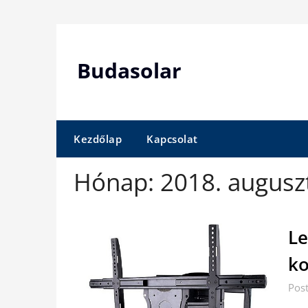
Skip
to
content
Budasolar
Kezdőlap
Kapcsolat
Hónap:
2018. augusz
Le
ko
Pos