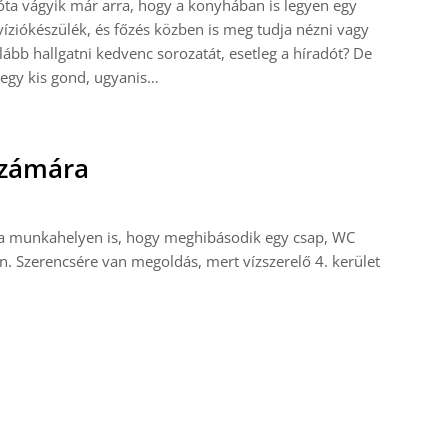
ta vágyik már arra, hogy a konyhában is legyen egy
víziókészülék, és főzés közben is meg tudja nézni vagy
lább hallgatni kedvenc sorozatát, esetleg a híradót? De
egy kis gond, ugyanis…
 számára
 a munkahelyen is, hogy meghibásodik egy csap, WC
n. Szerencsére van megoldás, mert vízszerelő 4. kerület