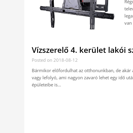
Régó
tele
lega
van 
Vízszerelő 4. kerület lakói
Posted on 2018-08-12
Bármikor előfordulhat az otthonunkban, de akár
vagy lefolyó, ami nagyon zavaró lehet egy idő utá
épületeibe is…