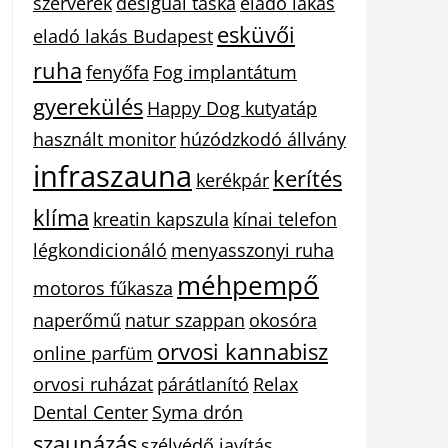
szerverek
desigual táska
eladó lakás
esküvői
eladó lakás Budapest
ruha
fenyőfa
Fog implantátum
gyerekülés
Happy Dog kutyatáp
használt monitor
húzódzkodó állvány
infraszauna
kerítés
kerékpár
klíma
kreatin kapszula
kínai telefon
légkondicionáló
menyasszonyi ruha
méhpempő
motoros fűkasza
naperőmű
natur szappan
okosóra
orvosi kannabisz
online parfüm
orvosi ruházat
párátlanító
Relax
Dental Center
Syma drón
szaunázás
szélvédő javítás